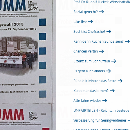
Prof. Dr. Rudolf Hickel: Wirtschafts
Sozial gerecht?
take five
Sucht ist Chefsache!
Kann denn Kuchen Sünde sein?
Chancen vertan
Lizenz zum Schnüffeln
Es geht auch anders
Für die Kleinsten das Beste
Kann man das lernen?
Alle Jahre wieder
UMFAIRTEILEN - Reichtum besteue
Verbesserung für Geringverdiener