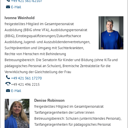
+49 421 361-62107
E-Mail
Ivonne Weinhold
freigestelltes Mitglied im Gesamtpersonalrat
Ausbildung (BBiG ohne VFA), Ausbildungspersonalrat
(BBiG), Einstiegsqualifizierungen/Zukunftschance
Ausbildung, Jugend- und Auszubildendenvertretungen,
Suchtprävention und Umgang mit Suchterkrankten,
Rechte von Menschen mit Behinderung
Betreuungsbereich: Die Senatorin für Kinder und Bildung (ohne KiTa und
pädagogisches Personal an Schulen), Bremische Zentralstelle für die
Verwirklichung der Gleichstellung der Frau
+49 421 361 17270
+49 421 496 2215
E-Mail
Denise Robinson
freigestelltes Mitglied im Gesamtpersonalrat
Tarifangelegenheiten der Lehrer:innen
Betreuungsbereich: Schulen (unterrichtendes Personal),
Tarifangelegenheiten für pädagogisches Personal