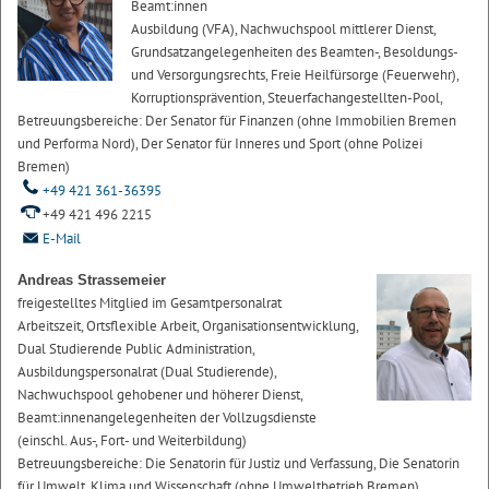
Beamt:innen
Ausbildung (VFA), Nachwuchspool mittlerer Dienst,
Grundsatzangelegenheiten des Beamten-, Besoldungs-
und Versorgungsrechts, Freie Heilfürsorge (Feuerwehr),
Korruptionsprävention, Steuerfachangestellten-Pool,
Betreuungsbereiche: Der Senator für Finanzen (ohne Immobilien Bremen
und Performa Nord), Der Senator für Inneres und Sport (ohne Polizei
Bremen)
+49 421 361-36395
+49 421 496 2215
E-Mail
Andreas Strassemeier
freigestelltes Mitglied im Gesamtpersonalrat
Arbeitszeit, Ortsflexible Arbeit, Organisationsentwicklung,
Dual Studierende Public Administration,
Ausbildungspersonalrat (Dual Studierende),
Nachwuchspool gehobener und höherer Dienst,
Beamt:innenangelegenheiten der Vollzugsdienste
(einschl. Aus-, Fort- und Weiterbildung)
Betreuungsbereiche: Die Senatorin für Justiz und Verfassung, Die Senatorin
für Umwelt, Klima und Wissenschaft (ohne Umweltbetrieb Bremen)