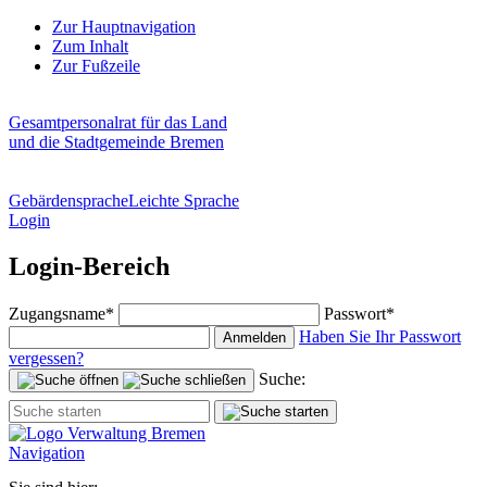
Zur Hauptnavigation
Zum Inhalt
Zur Fußzeile
Gesamtpersonalrat für das Land
und die Stadtgemeinde Bremen
Gebärdensprache
Leichte Sprache
Login
Login-Bereich
Zugangsname*
Passwort*
Haben Sie Ihr Passwort
Anmelden
vergessen?
Suche:
Navigation