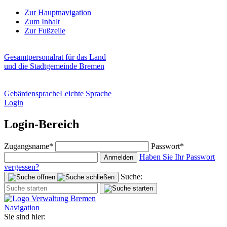
Zur Hauptnavigation
Zum Inhalt
Zur Fußzeile
Gesamtpersonalrat für das Land
und die Stadtgemeinde Bremen
Gebärdensprache
Leichte Sprache
Login
Login-Bereich
Zugangsname*
Passwort*
Haben Sie Ihr Passwort
Anmelden
vergessen?
Suche:
Navigation
Sie sind hier: