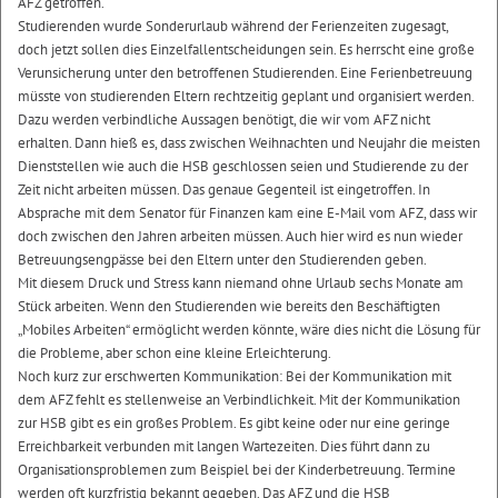
AFZ getroffen.
Studierenden wurde Sonderurlaub während der Ferienzeiten zugesagt,
doch jetzt sollen dies Einzelfallentscheidungen sein. Es herrscht eine große
Verunsicherung unter den betroffenen Studierenden. Eine Ferienbetreuung
müsste von studierenden Eltern rechtzeitig geplant und organisiert werden.
Dazu werden verbindliche Aussagen benötigt, die wir vom AFZ nicht
erhalten. Dann hieß es, dass zwischen Weihnachten und Neujahr die meisten
Dienststellen wie auch die HSB geschlossen seien und Studierende zu der
Zeit nicht arbeiten müssen. Das genaue Gegenteil ist eingetroffen. In
Absprache mit dem Senator für Finanzen kam eine E-Mail vom AFZ, dass wir
doch zwischen den Jahren arbeiten müssen. Auch hier wird es nun wieder
Betreuungsengpässe bei den Eltern unter den Studierenden geben.
Mit diesem Druck und Stress kann niemand ohne Urlaub sechs Monate am
Stück arbeiten. Wenn den Studierenden wie bereits den Beschäftigten
„Mobiles Arbeiten“ ermöglicht werden könnte, wäre dies nicht die Lösung für
die Probleme, aber schon eine kleine Erleichterung.
Noch kurz zur erschwerten Kommunikation: Bei der Kommunikation mit
dem AFZ fehlt es stellenweise an Verbindlichkeit. Mit der Kommunikation
zur HSB gibt es ein großes Problem. Es gibt keine oder nur eine geringe
Erreichbarkeit verbunden mit langen Wartezeiten. Dies führt dann zu
Organisationsproblemen zum Beispiel bei der Kinderbetreuung. Termine
werden oft kurzfristig bekannt gegeben. Das AFZ und die HSB