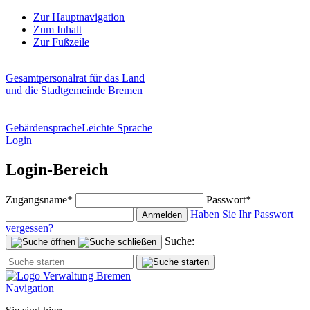
Zur Hauptnavigation
Zum Inhalt
Zur Fußzeile
Gesamtpersonalrat für das Land
und die Stadtgemeinde Bremen
Gebärdensprache
Leichte Sprache
Login
Login-Bereich
Zugangsname*
Passwort*
Haben Sie Ihr Passwort
Anmelden
vergessen?
Suche:
Navigation