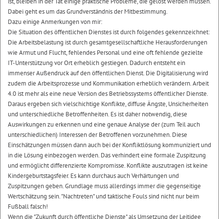
ist, bleiben in der Tat einige praktische Probleme, die gelöst werden müssen.
Dabei geht es um das Grundverständnis der Mitbestimmung.
Dazu einige Anmerkungen von mir:
Die Situation des öffentlichen Dienstes ist durch folgendes gekennzeichnet:
Die Arbeitsbelastung ist durch gesamtgesellschaftliche Herausforderungen
wie Armut und Flucht, fehlendes Personal und eine oft fehlende gezielte
IT-Unterstützung vor Ort erheblich gestiegen. Dadurch entsteht ein
immenser Außendruck auf den öffentlichen Dienst. Die Digitalisierung wird
zudem die Arbeitsprozesse und Kommunikation erheblich verändern. Arbeit
4.0 ist mehr als eine neue Version des Betriebssystems öffentlicher Dienste.
Daraus ergeben sich vielschichtige Konflikte, diffuse Ängste, Unsicherheiten
und unterschiedliche Betroffenheiten. Es ist daher notwendig, diese
Auswirkungen zu erkennen und eine genaue Analyse der (zum Teil auch
unterschiedlichen) Interessen der Betroffenen vorzunehmen. Diese
Einschätzungen müssen dann auch bei der Konfliktlösung kommuniziert und
in die Lösung einbezogen werden. Das verhindert eine formale Zuspitzung
und ermöglicht differenzierte Kompromisse. Konflikte auszutragen ist keine
Kindergeburtstagsfeier. Es kann durchaus auch Verhärtungen und
Zuspitzungen geben. Grundlage muss allerdings immer die gegenseitige
Wertschätzung sein. "Nachtreten" und taktische Fouls sind nicht nur beim
Fußball falsch!
Wenn die "Zukunft durch öffentliche Dienste" als Umsetzung der Leitidee