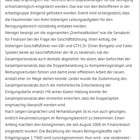
schnellstmöglich eingestellt werden. Das war von den Betroffenen in der
Arbeitsgruppe dringend gefordert worden. Damit wird sichergestellt, dass
die Hausmeister von ihren bisherigen Leitungsaufgaben für den
Reinigungsbereich vollständig entlastet werden.
Weniger besorgt um die sogenannten „Overheadkosten“ war die Senatorin
für Finanzen bei der Frage der Geschäftsführung. Ihren Antrag, die
bisherigen Geschäftsführer von GBI und GTM, Dr. Oliver Bongartz und Falko
Spieker, beide als Geschäftsführer der IB zu bestellen, hat der
Gesamtpersonalrat auch deshalb abgelehnt. Vor allem aber befürchtet der
Gesamtpersonalrat, dass die Doppelbesetzung zu Kompetenzgerangel und
Reibungsverlusten führen und damit einer effektiven Arbeit der neuen
Anstalt eher im Wege stehen könnte. Leider wurde die Zustimmung des
Gesamtpersonalrats durch die mehrheitliche Entscheidung der
Einigungsstelle ersetzt. Mit seiner klaren Haltung konnte der
Gesamtpersonalrat aber immerhin erreichen, dass die Doppelspitze
engmaschig überprüft werden wird.
Nach langen Gesprächen und Verhandlungen ist es nun auch gelungen,
endlich Neueinstellungen im Reinigungsbereich zu bekommen. Einen
Anfang machten drei Kolleginnnen, die seit August 2008 im Finanzressort
eingestellt wurden. Die Bezahlung der neuen Reinigungskräfte nach
Entgeltgruppe 1
TVöD
wird zurückgenommen. Nun wird - wie verabredet -