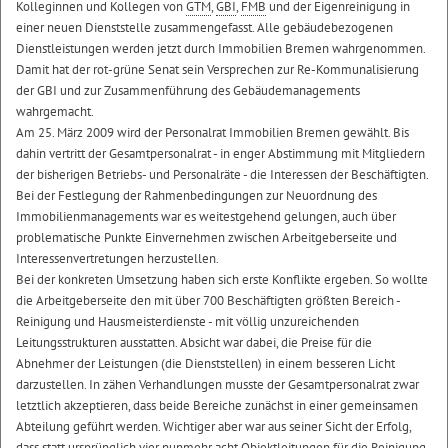
Kolleginnen und Kollegen von
GTM
,
GBI
,
FMB
und der Eigenreinigung in
einer neuen Dienststelle zusammengefasst. Alle gebäudebezogenen
Dienstleistungen werden jetzt durch Immobilien Bremen wahrgenommen.
Damit hat der rot-grüne Senat sein Versprechen zur Re-Kommunalisierung
der GBI und zur Zusammenführung des Gebäudemanagements
wahrgemacht.
Am 25. März 2009 wird der Personalrat Immobilien Bremen gewählt. Bis
dahin vertritt der Gesamtpersonalrat - in enger Abstimmung mit Mitgliedern
der bisherigen Betriebs- und Personalräte - die Interessen der Beschäftigten.
Bei der Festlegung der Rahmenbedingungen zur Neuordnung des
Immobilienmanagements war es weitestgehend gelungen, auch über
problematische Punkte Einvernehmen zwischen Arbeitgeberseite und
Interessenvertretungen herzustellen.
Bei der konkreten Umsetzung haben sich erste Konflikte ergeben. So wollte
die Arbeitgeberseite den mit über 700 Beschäftigten größten Bereich -
Reinigung und Hausmeisterdienste - mit völlig unzureichenden
Leitungsstrukturen ausstatten. Absicht war dabei, die Preise für die
Abnehmer der Leistungen (die Dienststellen) in einem besseren Licht
darzustellen. In zähen Verhandlungen musste der Gesamtpersonalrat zwar
letztlich akzeptieren, dass beide Bereiche zunächst in einer gemeinsamen
Abteilung geführt werden. Wichtiger aber war aus seiner Sicht der Erfolg,
dass statt ursprünglich vier nunmehr acht Objektleitungen für die Reinigung