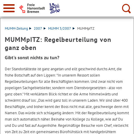
Suche:
MUMM-Zeitung
2007
MUMM 3/2007
MUMMpITZ
MUMMpITZ: Regelbeurteilung von
ganz oben
Gibt's sonst nichts zu tun?
Der Standortälteste ist ganz angetan und eilt geschwind durchs Amt, die
frohe Botschaft auf den Lippen: “In unserem Ressort sollen
Regelbeurteilungen für alle Beschäftigten kommen. Und zwar nicht vom
popeligen Sachgebietsleiter, sondern vom Dienstvorgesetzten - also von
ganz oben.“ Mit verklärtem Blick richtet er die Arme himmelwärts und
schwärmt drauf los: „Das wird ganz toll in unserem Laden. Wir sind über 400
Beschäftigte, und bisher kennt der Boss nicht mal alle, geschweige denn mit
Namen. Das würde sich schlagartig ändern: Mit der Regelbeurteilung kommt
man sich automatisch näher. Beinahe von Kollege zu Kollege, wie auf Du
und Du und fast auf Augenhöhe. Regelmäßige Besuche vom Chef, vielleicht
von Zeit zu Zeit ein gemeinsames Bürofrühstück mit handgebrühtem