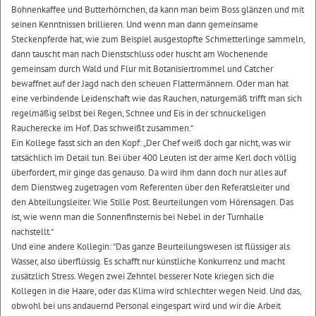
Bohnenkaffee und Butterhörnchen, da kann man beim Boss glänzen und mit
seinen Kenntnissen brillieren. Und wenn man dann gemeinsame
Steckenpferde hat, wie zum Beispiel ausgestopfte Schmetterlinge sammeln,
dann tauscht man nach Dienstschluss oder huscht am Wochenende
gemeinsam durch Wald und Flur mit Botanisiertrommel und Catcher
bewaffnet auf der Jagd nach den scheuen Flattermännern. Oder man hat
eine verbindende Leidenschaft wie das Rauchen, naturgemäß trifft man sich
regelmäßig selbst bei Regen, Schnee und Eis in der schnuckeligen
Raucherecke im Hof. Das schweißt zusammen.“
Ein Kollege fasst sich an den Kopf: „Der Chef weiß doch gar nicht, was wir
tatsächlich im Detail tun. Bei über 400 Leuten ist der arme Kerl doch völlig
überfordert, mir ginge das genauso. Da wird ihm dann doch nur alles auf
dem Dienstweg zugetragen vom Referenten über den Referatsleiter und
den Abteilungsleiter. Wie Stille Post. Beurteilungen vom Hörensagen. Das
ist, wie wenn man die Sonnenfinsternis bei Nebel in der Turnhalle
nachstellt.“
Und eine andere Kollegin: “Das ganze Beurteilungswesen ist flüssiger als
Wasser, also überflüssig. Es schafft nur künstliche Konkurrenz und macht
zusätzlich Stress. Wegen zwei Zehntel besserer Note kriegen sich die
Kollegen in die Haare, oder das Klima wird schlechter wegen Neid. Und das,
obwohl bei uns andauernd Personal eingespart wird und wir die Arbeit