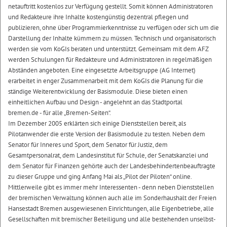
netauftritt kostenlos zur Verfügung gestellt. Somit können Administratoren
und Redakteure ihre Inhalte kostengünstig dezentral pflegen und
publizieren, ohne über Programmierkenntnisse zu verfügen oder sich um die
Darstellung der Inhalte kümmern zu müssen. Technisch und organisatorisch
werden sie vom KoGIs beraten und unterstützt. Gemeinsam mit dem AFZ
werden Schulungen für Redakteure und Administratoren in regelmäßigen
Abständen angeboten. Eine eingesetzte Arbeitsgruppe (AG Internet)
erarbeitet in enger Zusammenarbeit mit dem KoGIs die Planung für die
ständige Weiterentwicklung der Basismodule. Diese bieten einen
einheitlichen Aufbau und Design - angelehnt an das Stadtportal
bremen.de - für alle „Bremen-Seiten“.
Im Dezember 2005 erklärten sich einige Dienststellen bereit, als
Pilotanwender die erste Version der Basismodule zu testen. Neben dem
Senator für Inneres und Sport, dem Senator für Justiz, dem
Gesamtpersonalrat, dem Landesinstitut für Schule, der Senatskanzlei und
dem Senator für Finanzen gehörte auch der Landesbehindertenbeauftragte
zu dieser Gruppe und ging Anfang Mai als „Pilot der Piloten“ online.
Mittlerweile gibt es immer mehr Interessenten - denn neben Dienststellen
der bremischen Verwaltung können auch alle im Sonderhaushalt der Freien
Hansestadt Bremen ausgewiesenen Einrichtungen, alle Eigenbetriebe, alle
Gesellschaften mit bremischer Beteiligung und alle bestehenden unselbst-