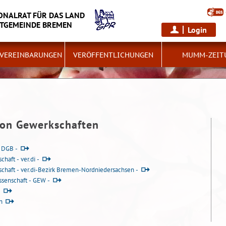
NALRAT FÜR DAS LAND
DTGEMEINDE BREMEN
Login
TVEREINBARUNGEN
VERÖFFENTLICHUNGEN
MUMM-ZEIT
von Gewerkschaften
 DGB -
haft - ver.di -
schaft - ver.di-Bezirk Bremen-Nordniedersachsen -
senschaft - GEW -
-
n