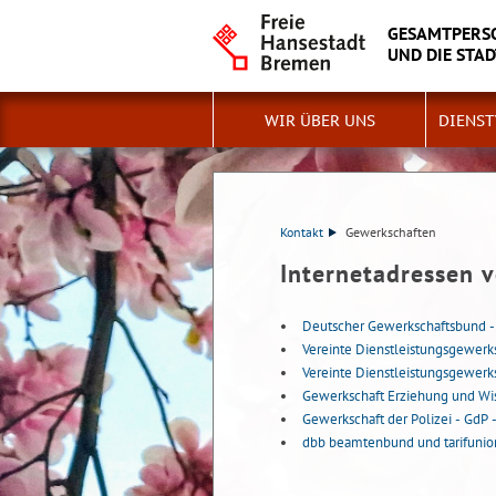
GESAMTPERSO
UND DIE STA
WIR ÜBER UNS
DIENS
Kontakt
Gewerkschaften
Internetadressen 
Deutscher Gewerkschaftsbund -
Vereinte Dienstleistungsgewerksc
Vereinte Dienstleistungsgewerk
Gewerkschaft Erziehung und Wis
Gewerkschaft der Polizei - GdP 
dbb beamtenbund und tarifunio